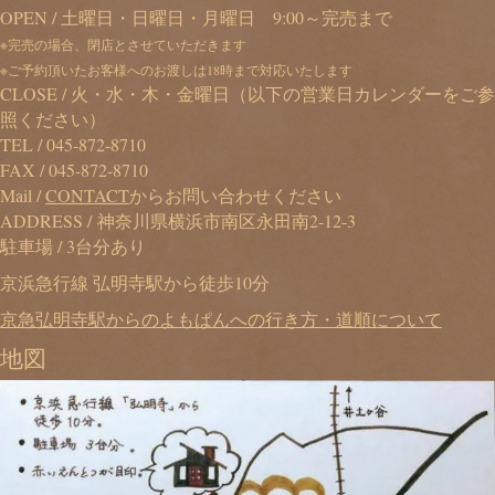
OPEN / 土曜日・日曜日・月曜日 9:00～完売まで
※完売の場合、閉店とさせていただきます
※ご予約頂いたお客様へのお渡しは18時まで対応いたします
CLOSE / 火・水・木・金曜日（以下の営業日カレンダーをご参
照ください）
TEL /
045-872-8710
FAX / 045-872-8710
Mail /
CONTACT
からお問い合わせください
ADDRESS / 神奈川県横浜市南区永田南2-12-3
駐車場 / 3台分あり
京浜急行線 弘明寺駅から徒歩10分
京急弘明寺駅からのよもぱんへの行き方・道順について
地図