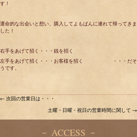
す！
運命的な出会いと想い、購入してよもぱんに連れて帰ってきま
した！
右手をあげて招く・・・銭を招く
左手をあげて招く・・・お客様を招く ・・・だそ
うです。
Posts
← 次回の営業日は・・・
土曜・日曜・祝日の営業時間に関して →
navigation
－ ACCESS －