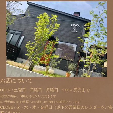
お店について
OPEN / 土曜日・日曜日・月曜日 9:00～完売まで
※完売の場合、閉店とさせていただきます
※ご予約頂いたお客様へのお渡しは18時まで対応いたします
CLOSE / 火・水・木・金曜日（以下の営業日カレンダーをご参
照ください）