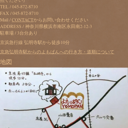
TEL /
045-872-8710
FAX / 045-872-8710
Mail /
CONTACT
からお問い合わせください
ADDRESS / 神奈川県横浜市南区永田南2-12-3
駐車場 / 3台分あり
京浜急行線 弘明寺駅から徒歩10分
京急弘明寺駅からのよもぱんへの行き方・道順について
地図