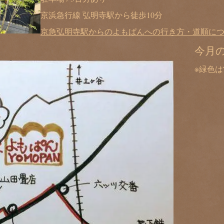
京浜急行線 弘明寺駅から徒歩10分
京急弘明寺駅からのよもぱんへの行き方・道順に
今月
※緑色