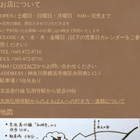
お店について
OPEN / 土曜日・日曜日・月曜日 9:00～完売まで
※完売の場合、閉店とさせていただきます
※ご予約頂いたお客様へのお渡しは18時まで対応いたします
CLOSE / 火・水・木・金曜日（以下の営業日カレンダーをご参
照ください）
TEL /
045-872-8710
FAX / 045-872-8710
Mail /
CONTACT
からお問い合わせください
ADDRESS / 神奈川県横浜市南区永田南2-12-3
駐車場 / 3台分あり
京浜急行線 弘明寺駅から徒歩10分
京急弘明寺駅からのよもぱんへの行き方・道順について
地図