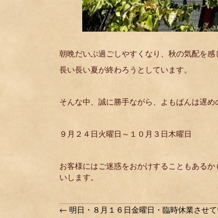
朝晩だいぶ過ごしやすくなり、秋の気配を感
長い長い夏が終わろうとしています。
そんな中、誠に勝手ながら、よもぱんは遅め
９月２４日火曜日～１０月３日木曜日
お客様にはご迷惑をおかけすることもあるか
いします。
Posts
← 明日・８月１６日金曜日・臨時休業させて