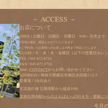
－ ACCESS －
お店について
OPEN / 土曜日・日曜日・月曜日 9:00～完売まで
※完売の場合、閉店とさせていただきます
※ご予約頂いたお客様へのお渡しは18時まで対応いたします
CLOSE / 火・水・木・金曜日（以下の営業日カ
TEL /
045-872-8710
FAX / 045-872-8710
Mail /
CONTACT
からお問い合わせください
ADDRESS / 神奈川県横浜市南区永田南2-12-3
駐車場 / 3台分あり
京浜急行線 弘明寺駅から徒歩10分
京急弘明寺駅からのよもぱんへの行き方・道順に
今月