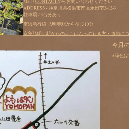
Mail /
CONTACT
からお問い合わせください
ADDRESS / 神奈川県横浜市南区永田南2-12-3
駐車場 / 3台分あり
京浜急行線 弘明寺駅から徒歩10分
京急弘明寺駅からのよもぱんへの行き方・道順に
今月
※緑色