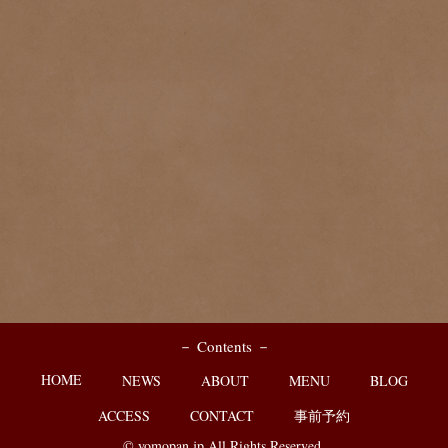
－ Contents －
HOME
NEWS
ABOUT
MENU
BLOG
ACCESS
CONTACT
事前予約
© yomopan.jp All Rights Reserved.