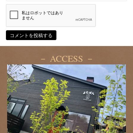
－ ACCESS －