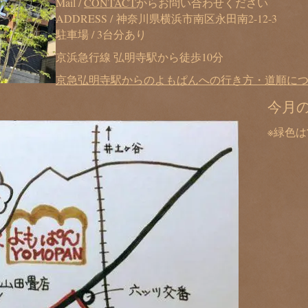
Mail /
CONTACT
からお問い合わせください
ADDRESS / 神奈川県横浜市南区永田南2-12-3
駐車場 / 3台分あり
京浜急行線 弘明寺駅から徒歩10分
京急弘明寺駅からのよもぱんへの行き方・道順に
今月
※緑色