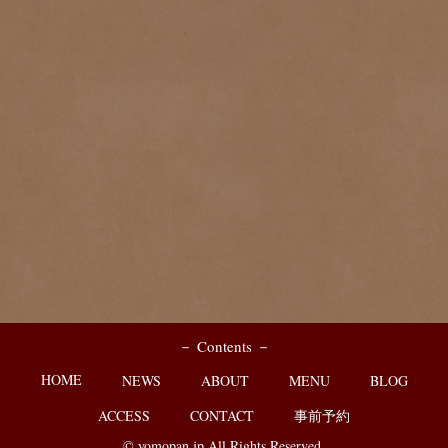
－ Contents －
HOME
NEWS
ABOUT
MENU
BLOG
ACCESS
CONTACT
事前予約
© yomopan.jp All Rights Reserved.