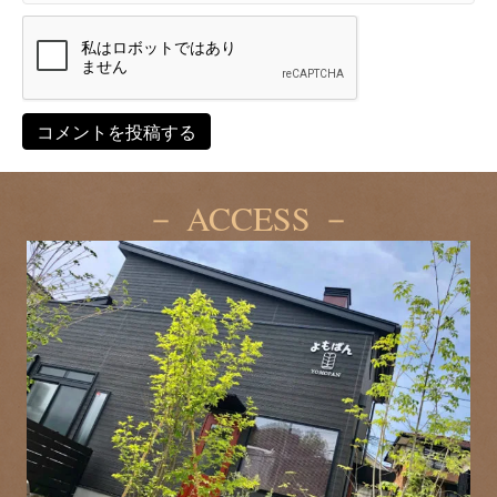
－ ACCESS －