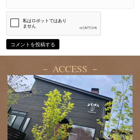
－ ACCESS －