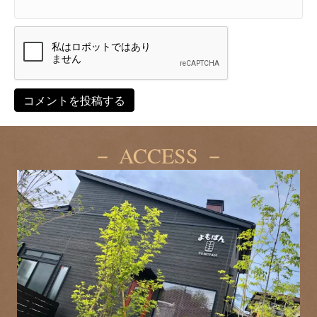
－ ACCESS －