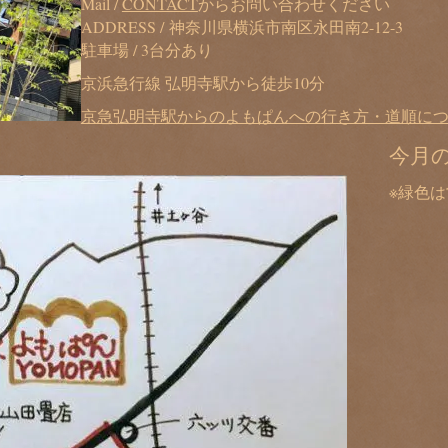
Mail /
CONTACT
からお問い合わせください
ADDRESS / 神奈川県横浜市南区永田南2-12-3
駐車場 / 3台分あり
京浜急行線 弘明寺駅から徒歩10分
京急弘明寺駅からのよもぱんへの行き方・道順に
今月
※緑色