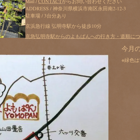
Mail /
CONTACT
からお問い合わせください
ADDRESS / 神奈川県横浜市南区永田南2-12-3
駐車場 / 3台分あり
京浜急行線 弘明寺駅から徒歩10分
京急弘明寺駅からのよもぱんへの行き方・道順に
今月
※緑色