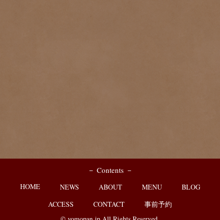
－ Contents －
HOME
NEWS
ABOUT
MENU
BLOG
ACCESS
CONTACT
事前予約
© yomopan.jp All Rights Reserved.