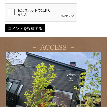
－ ACCESS －