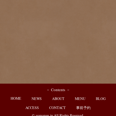
－ Contents －
HOME
NEWS
ABOUT
MENU
BLOG
ACCESS
CONTACT
事前予約
© yomopan.jp All Rights Reserved.