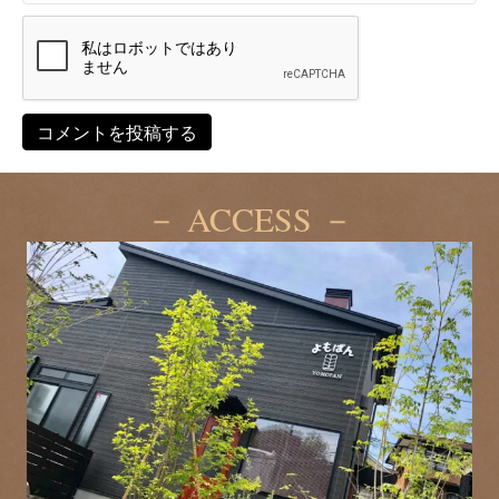
－ ACCESS －