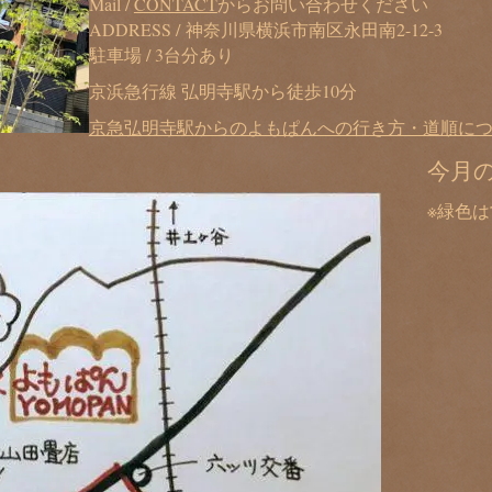
Mail /
CONTACT
からお問い合わせください
ADDRESS / 神奈川県横浜市南区永田南2-12-3
駐車場 / 3台分あり
京浜急行線 弘明寺駅から徒歩10分
京急弘明寺駅からのよもぱんへの行き方・道順に
今月
※緑色