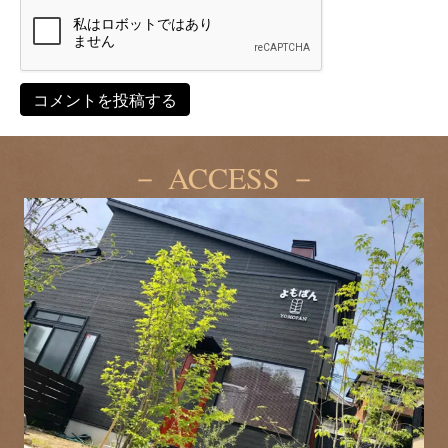
－ ACCESS －