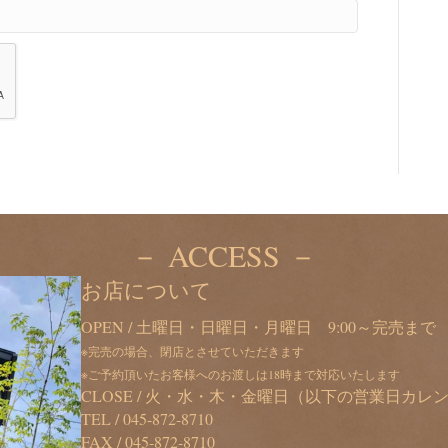
－ ACCESS －
お店について
OPEN / 土曜日・日曜日・月曜日 9:00～完売まで
※完売の場合、閉店とさせていただきます
※ご予約頂いたお客様へのお渡しは18時まで対応いたします
CLOSE / 火・水・木・金曜日（以下の営業日カ
TEL /
045-872-8710
FAX / 045-872-8710