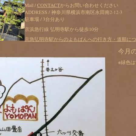
Mail /
CONTACT
からお問い合わせください
ADDRESS / 神奈川県横浜市南区永田南2-12-3
駐車場 / 3台分あり
京浜急行線 弘明寺駅から徒歩10分
京急弘明寺駅からのよもぱんへの行き方・道順に
今月
※緑色