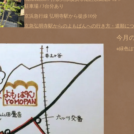
駐車場 / 3台分あり
京浜急行線 弘明寺駅から徒歩10分
京急弘明寺駅からのよもぱんへの行き方・道順に
今月
※緑色