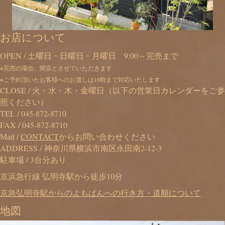
お店について
OPEN / 土曜日・日曜日・月曜日 9:00～完売まで
※完売の場合、閉店とさせていただきます
※ご予約頂いたお客様へのお渡しは18時まで対応いたします
CLOSE / 火・水・木・金曜日（以下の営業日カレンダーをご参
照ください）
TEL /
045-872-8710
FAX / 045-872-8710
Mail /
CONTACT
からお問い合わせください
ADDRESS / 神奈川県横浜市南区永田南2-12-3
駐車場 / 3台分あり
京浜急行線 弘明寺駅から徒歩10分
京急弘明寺駅からのよもぱんへの行き方・道順について
地図