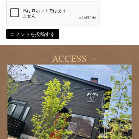
－ ACCESS －